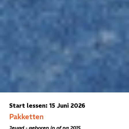
Start lessen: 15 Juni 2026
Lesaanbod
Pakketten
Jeugd - geboren in of na 2015