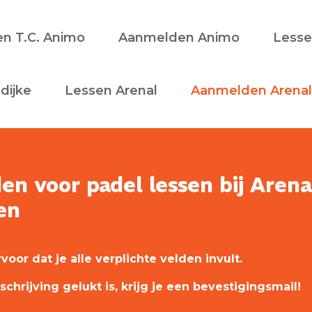
n T.C. Animo
Aanmelden Animo
Lesse
dijke
Lessen Arenal
Aanmelden Arenal
n voor padel lessen bij Arena
en
voor dat je alle verplichte velden invult.
chrijving gelukt is, krijg je een bevestigingsmail!