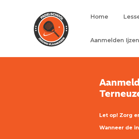
Home
Lesse
Aanmelden Ijzen
Aanmelde
Terneuz
Let op! Zorg er
Wanneer de ins