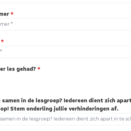
mmer
*
r
*
der les gehad?
*
e samen in de lesgroep? Iedereen dient zich apart
 op! Stem onderling jullie verhinderingen af.